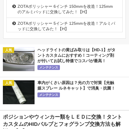
ZOTAポリッシャー 6インチ 150mmを改造！125mm
のアルミパッドに交換してみた！【H】
ZOTAポリッシャー 5インチ 125mmを改造！アルミパ
ッドに交換してみた！【H】
MF-15ダブルアクションポリッシャーをアルミパッド
に交換！ル○スと比較も！ル○スより低価格の日本製ポ
ヘッドライトの黄ばみ取りは【HD-1】がタ
リッシャー！【H】
ントカスタムにおすすめ！コーティング剤
が付いてお試し特価でコスパが最高！
ZOTAポリッシャー75mmを改造！マジックパッド交換
メンテナンス
ならコレ一択！【H】
ファミマTカード【】はポイントサイト経由でキャン
車内がくさい原因は？光の力で対策【光触
ペーンを狙え！
媒スプレー ルネキャット】で消臭・抗菌！
メンテナンス
【2026年8月3日】paypayカード【￥2,500 】はポイ
ントサイト経由で入会がお得【H】
車の燃費向上計画！オイル交換や添加剤・燃費向上グ
ポジションやウィンカー類をＬＥＤに交換！タント
ッズでどこまで効果があるか？！
カスタムのHIDバルブとフォグランプ交換方法も解