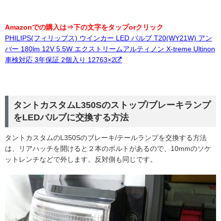
Amazonでの購入は⇒下の文字をタップorクリック
PHILIPS(フィリップス) ウインカー LED バルブ T20(WY21W) アン
バー 180lm 12V 5.5W エクストリームアルティノン X-treme Ultinon
車検対応 3年保証 2個入り 12763×2
タントカスタムL350Sのストップ/ブレーキランプ
をLEDバルブに交換する方法
タントカスタムのL350Sのブレーキ/テールランプを交換する方法
は、リアハッチを開けると２本のボルトがあるので、10mmのソケ
ットレンチなどで外します。反対側も同じです。