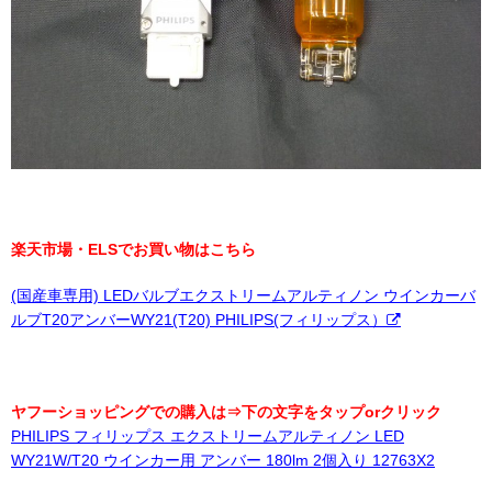
楽天市場・ELSでお買い物はこちら
(国産車専用) LEDバルブエクストリームアルティノン ウインカーバ
ルブT20アンバーWY21(T20) PHILIPS(フィリップス）
ヤフーショッピングでの購入は⇒下の文字をタップorクリック
PHILIPS フィリップス エクストリームアルティノン LED
WY21W/T20 ウインカー用 アンバー 180lm 2個入り 12763X2