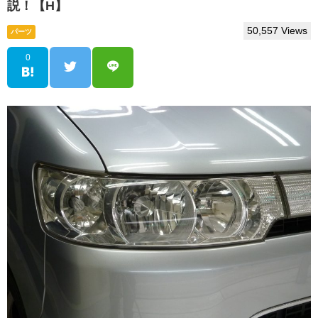
説！【H】
車のルームランプは種類も豊富なLEDがおすすめ！タ
ントカスタムの交換方法は超簡単！【H】
50,557 Views
パーツ
ポジションやウィンカー類をＬＥＤに交換！タントカ
0
スタムのHIDバルブとフォグランプ交換方法も解説！
【H】
楽天カードは【2026年8月3日¥10,000】ポイントサイ
ト経由でキャンペーンを狙う【H】