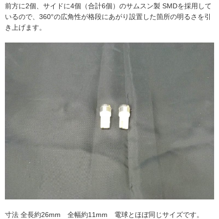
前方に2個、サイドに4個（合計6個）のサムスン製 SMDを採用して
いるので、360°の広角性が格段にあがり設置した箇所の明るさを引
き上げます。
寸法 全長約26mm 全幅約11mm 電球とほぼ同じサイズです。